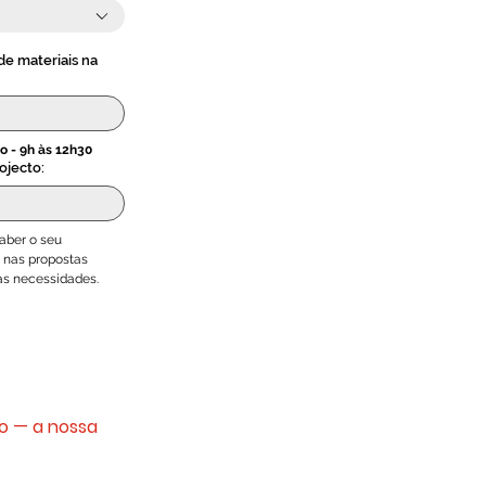
e materiais na
o - 9h às 12h30
ojecto:
aber o seu 
 nas propostas 
as necessidades.
o — a nossa 