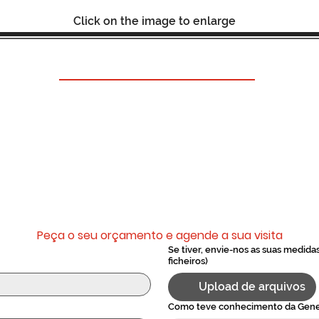
Click on the image to enlarge
Fale Connosco
alidade e organização na sua casa, mas não sabe qua
ojecto de móveis por medida com os nossos designer
Já tem uma ideia e medidas do que quer? Conte-nos
 para aconselhar e conseguir a melhor solução para 
Sempre com projecto 3D e orçamento personalizado
Peça o seu orçamento e agende a sua visita
Se tiver, envie-nos as suas medida
ficheiros)
Upload de arquivos
Como teve conhecimento da Gene