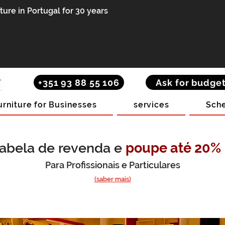
re in Portugal for 30 years
+351 93 88 55 106
Ask for budge
urniture for Businesses
services
Sche
abela de revenda e
poupe até 20%
Para Profissionais e Particulares
(saber mais)
Bookcase in Mezzanine Room