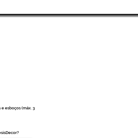
l a melhor solução?
s experientes.
!
o seu espaço.
.
s e esboços (máx. 3
sisDecor?