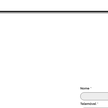
Precisa de funcion
Faça o seu pr
Estamos aqui
Nome
*
Telemóvel
*