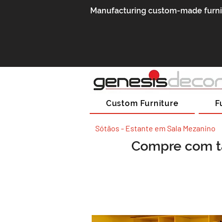
Manufacturing custom-made furnitu
Custom Furniture
F
Sótãos - Estante em Sala Mezanino
Compre com t