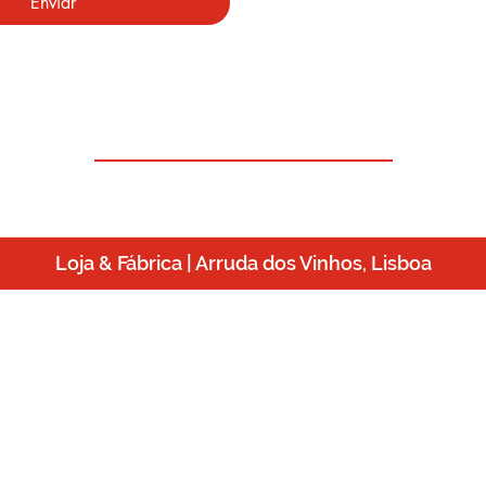
Enviar
Where are we
 studio and factory! See
your
personalized 3D project 
Our designers will be happy to welcome you.
Loja & Fábrica | Arruda dos Vinhos, Lisboa