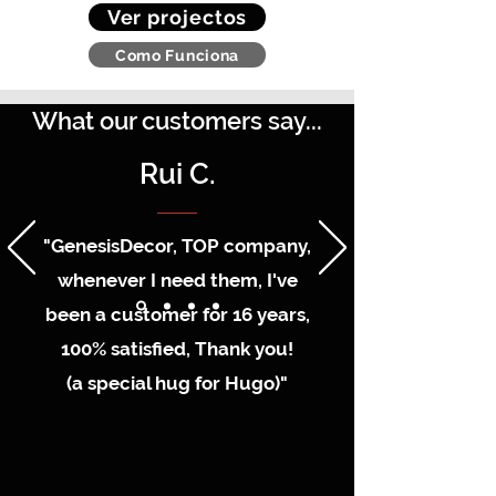
Ver projectos
Como Funciona
What our customers say...
Rui C.
"GenesisDecor, TOP company,
whenever I need them, I've
been a customer for 16 years,
100% satisfied, Thank you!
(a special hug for Hugo)"