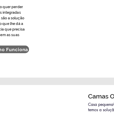
ão quer perder
s integradas
 são a solução
o que lhe dá a
cia que precisa
bem as suas
o Funciona
Camas O
Casa pequena?
temos a soluçã