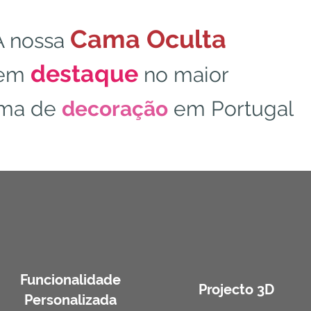
Cama Oculta
A nossa
destaque
em
no maior
ama de
decoração
em Portugal
Funcionalidade
Projecto 3D
Personalizada