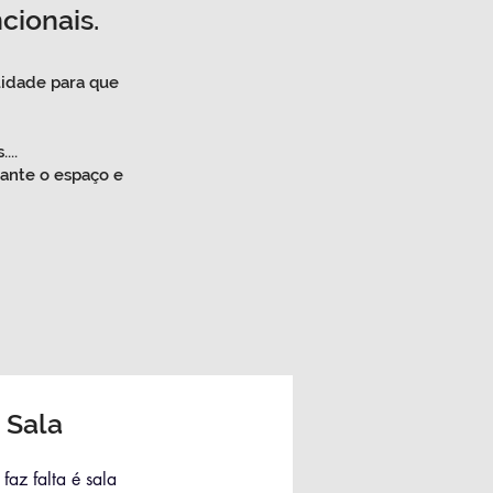
cionais.
lidade para que
...
oante o espaço e
 Sala
az falta é sala