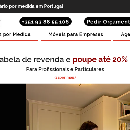
iário por medida em Portugal
+351 93 88 55 106
Pedir Orçamen
s por Medida
Móveis para Empresas
Age
abela de revenda e
poupe até 20%
Para Profissionais e Particulares
(saber mais)