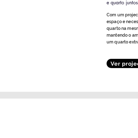
e quarto juntos
Com um project
espaço e neces
quarto na mesm
mantendo o amb
um quarto extr
Ver proje