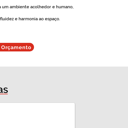
ria um ambiente acolhedor e humano,
fluidez e harmonia ao espaço.
r Orçamento
as