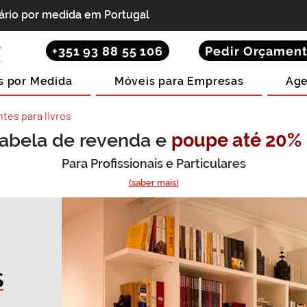
iário por medida em Portugal
+351 93 88 55 106
Pedir Orçamen
s por Medida
Móveis para Empresas
Age
tes para livros
abela de revenda e
poupe até 20%
Para Profissionais e Particulares
(saber mais)
s