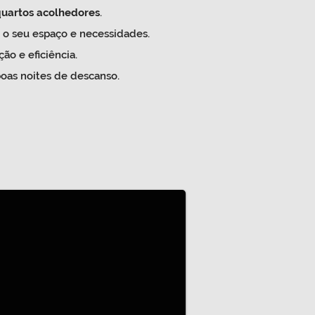
quartos acolhedores
.
a o seu espaço e necessidades.
ão e eficiência.
boas noites de descanso.
tório e Quarto
ara as visitas