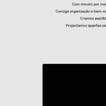
Com móveis por med
Consiga organização e bem-e
Criamos
escrit
Projectamos
quartos co
Camas Ocultas
Camas embutidas em armários