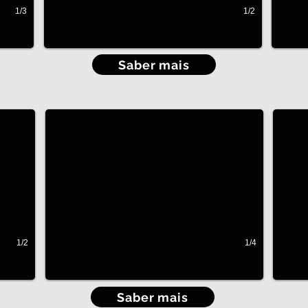
1/3
1/2
Saber mais
Roupeiros por medida
Clos
Roupeiros que duram uma vida
A sua 
1/2
1/4
Saber mais
Móveis para Sala
Mobil