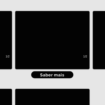
Uma sala à sua medida
Escritó
1/2
1/2
Saber mais
Sótãos e Vãos de Escada
Projectos para espaços difíceis