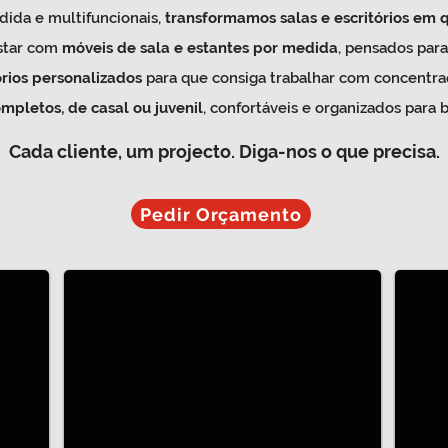
ida e multifuncionais,
transformamos salas e escritórios em 
star com
móveis de sala e estantes por medida
, pensados par
órios personalizados
para que consiga trabalhar com concentraç
mpletos, de casal ou juvenil
, confortáveis e organizados para 
Cada cliente, um
projecto.
Diga-nos o que precisa.
Pedir Orçamento
Quarto e Sala
Escri
Um espaço, duas funções
Ideal p