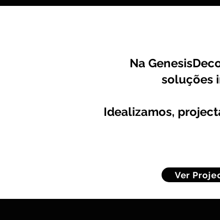
Na GenesisDecor
soluções i
Idealizamos, projec
Ver Proje