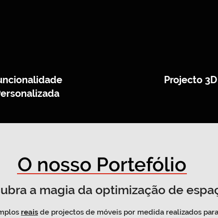
uncionalidade
Projecto 3D
ersonalizada
O nosso Portefólio
ubra a magia da optimização de espa
emplos
reais
de projectos de móveis por medida realizados para 