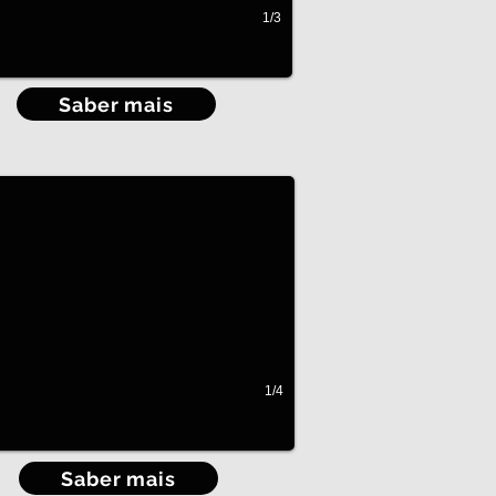
1/3
Saber mais
ets
roupa sempre à vista
1/4
Saber mais
iário de Escritório