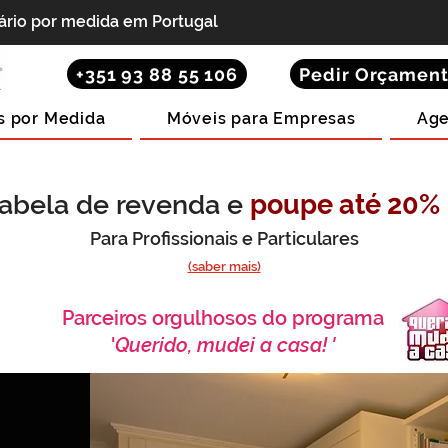
iário por medida em Portugal
+351 93 88 55 106
Pedir Orçamen
s por Medida
Móveis para Empresas
Age
abela de revenda e
poupe até 20%
Para Profissionais e Particulares
(saber mais)
Parceiros orgulhosos do programa
'
Querido, mudei a casa! '