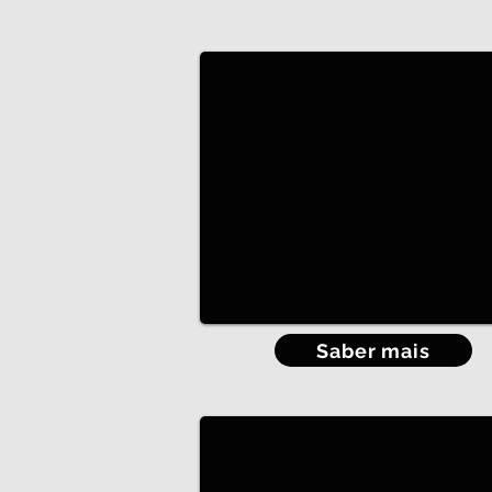
Ideias para quartos partilhados
Saber mais
Estantes por Medida
Estantes eficientes e práticas