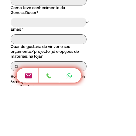
Como teve conhecimento da
GenesisDecor?
Email
*
Quando gostaria de vir ver o seu
orçamento/projecto 3d e opções de
materiais na loja?
Horário 2ª a 6ª - 9h às 17h30 / Sábado - 9h 
às 12h30
Localidade
*
Investimento previsto para este
projecto:
Este campo é opcional.
 No entanto, saber o 
seu orçamento permite-nos ser objectivos 