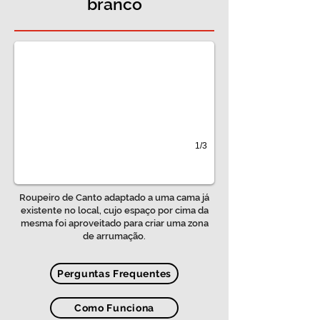
branco
Roupeiro de Canto branco
1/3
Roupeiro de Canto adaptado a uma cama já
existente no local, cujo espaço por cima da
mesma foi aproveitado para criar uma zona
de arrumação.
Perguntas Frequentes
Como Funciona