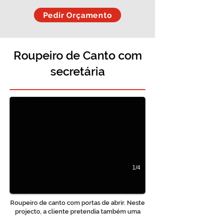
Pedir Orçamento
Roupeiro de Canto com
secretária
Roupeiro de Canto com secretária
1/4
Roupeiro de canto com portas de abrir. Neste
projecto, a cliente pretendia também uma