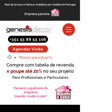
Mais de 30 anos a fabricar mobiliário por medida em Portugal
Empresa parceira
+351 93 88 55 106
Agendar Visita
>
Móveis para Quarto
Compre com tabela de revenda
e
poupe até 20%
no seu projeto
Para Profissionais e Particulares
(saber mais)
Parceiros orgulhosos do
programa
'
Querido, mudei a casa! '