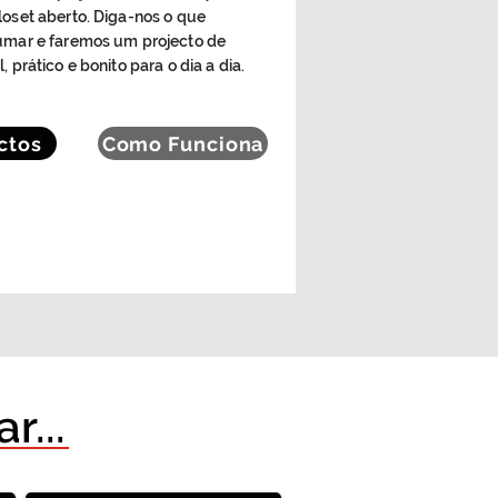
loset aberto. Diga-nos o que
rumar e faremos um projecto de
, prático e bonito para o dia a dia.
ctos
Como Funciona
r...
Quarto em Sótão