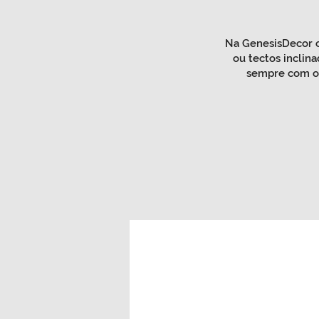
Na GenesisDecor c
ou tectos inclina
sempre com o c