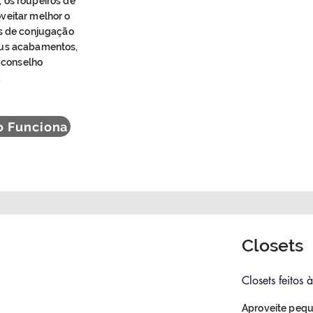
 os roupeiros de
veitar melhor o
es de conjugação
eus acabamentos,
o conselho
.
 Funciona
Closets
Closets feitos
Aproveite pequ