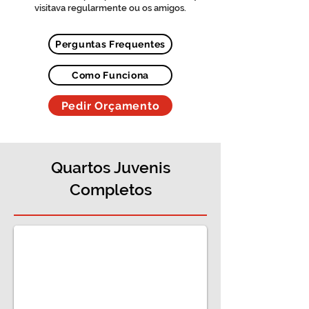
visitava regularmente ou os amigos.
Perguntas Frequentes
Como Funciona
Pedir Orçamento
Quartos Juvenis
Completos
Quarto juvenil completo para menina