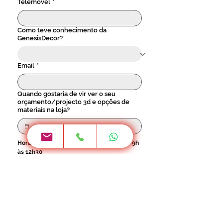
Telemóvel
*
Como teve conhecimento da
GenesisDecor?
Email
*
Quando gostaria de vir ver o seu
orçamento/projecto 3d e opções de
materiais na loja?
Horário 2ª a 6ª - 9h às 17h30 / Sábado - 9h 
às 12h30
Localidade
*
Investimento previsto para este
projecto: